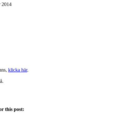
r 2014
inns,
klicka här
.
å.
r this post: