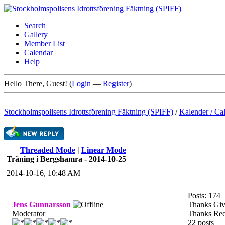
Search
Gallery
Member List
Calendar
Help
Hello There, Guest! (
Login
—
Register
)
Stockholmspolisens Idrottsförening Fäktning (SPIFF)
/
Kalender / Ca
Threaded Mode
|
Linear Mode
Träning i Bergshamra - 2014-10-25
2014-10-16, 10:48 AM
Posts: 174
Jens Gunnarsson
Thanks Giv
Moderator
Thanks Rec
22 posts