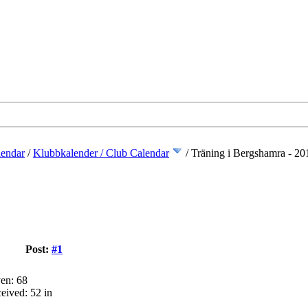
lendar
/
Klubbkalender / Club Calendar
/
Träning i Bergshamra - 20
Post:
#1
en: 68
eived: 52 in