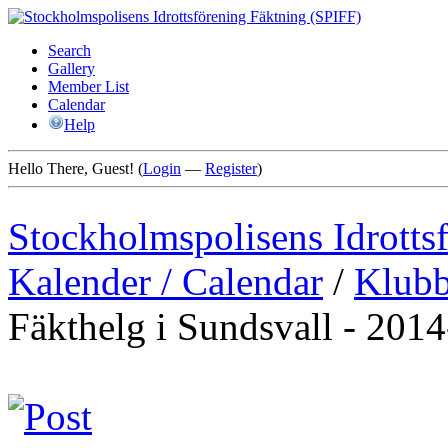
Search
Gallery
Member List
Calendar
Help
Hello There, Guest! (
Login
—
Register
)
Stockholmspolisens Idrotts
Kalender / Calendar
/
Klubb
Fäkthelg i Sundsvall - 201