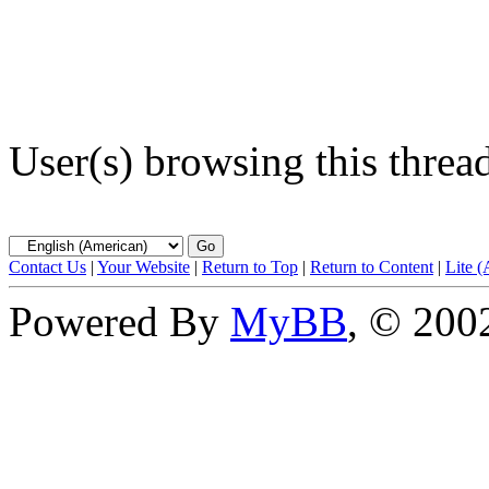
User(s) browsing this threa
Contact Us
|
Your Website
|
Return to Top
|
Return to Content
|
Lite 
Powered By
MyBB
, © 20