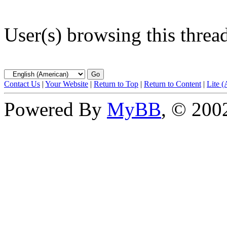
User(s) browsing this threa
Contact Us
|
Your Website
|
Return to Top
|
Return to Content
|
Lite 
Powered By
MyBB
, © 20