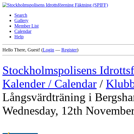
Search
Gallery
Member List
Calendar
Help
Hello There, Guest! (
Login
—
Register
)
Stockholmspolisens Idrotts
Kalender / Calendar
/
Klubb
Långsvärdträning i Bergsha
Wednesday, 12th November