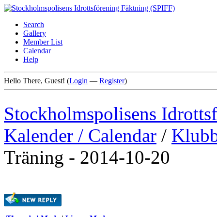
Search
Gallery
Member List
Calendar
Help
Hello There, Guest! (
Login
—
Register
)
Stockholmspolisens Idrotts
Kalender / Calendar
/
Klubb
Träning - 2014-10-20