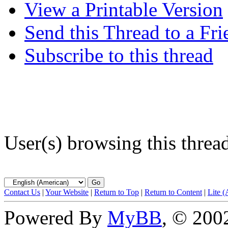
View a Printable Version
Send this Thread to a Fri
Subscribe to this thread
User(s) browsing this threa
Contact Us
|
Your Website
|
Return to Top
|
Return to Content
|
Lite 
Powered By
MyBB
, © 20