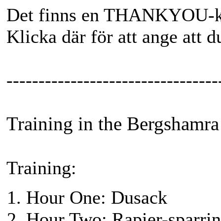
Det finns en THANKYOU-kna
Klicka där för att ange att 
---------------------------------
Training in the Bergsham
Training:
Hour One: Dusack
Hour Two: Rapier-sparri