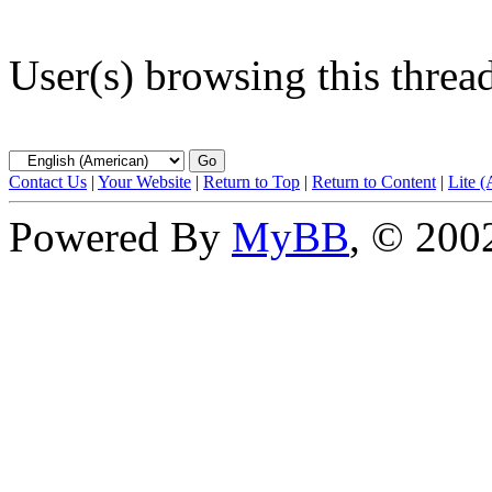
User(s) browsing this threa
Contact Us
|
Your Website
|
Return to Top
|
Return to Content
|
Lite 
Powered By
MyBB
, © 20