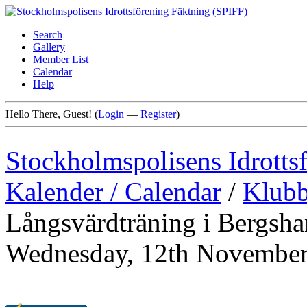
Search
Gallery
Member List
Calendar
Help
Hello There, Guest! (
Login
—
Register
)
Stockholmspolisens Idrotts
Kalender / Calendar
/
Klubb
Långsvärdträning i Bergsha
Wednesday, 12th November